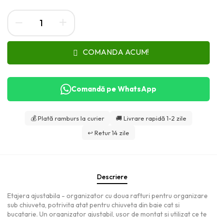
COMANDA ACUM!
Comandă pe WhatsApp
💰 Plată ramburs la curier
🚚 Livrare rapidă 1-2 zile
↩️ Retur 14 zile
Descriere
Etajera ajustabila - organizator cu doua rafturi pentru organizare
sub chiuveta, potrivita atat pentru chiuveta din baie cat si
bucatarie. Un organizator ajustabil, usor de montat si utilizat ce te