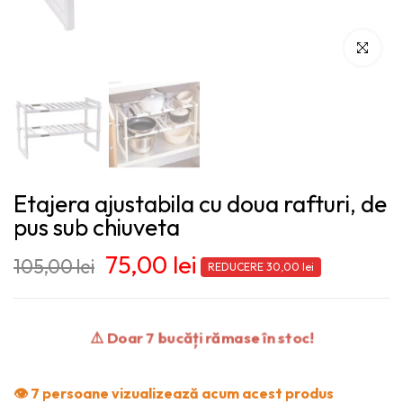
Click pentr
Etajera ajustabila cu doua rafturi, de
pus sub chiuveta
75,00 lei
105,00 lei
REDUCERE 30,00 lei
⚠️ Doar 7 bucăți rămase în stoc!
👁️ 7 persoane vizualizează acum acest produs